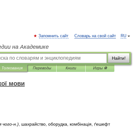
Запомнить сайт
Словарь на свой сайт
RU
едии на Академике
Найти!
Толкования
Переводы
Книги
Игры ⚽
кої мови
я
чого
-
н
.)
,
шахрайство
,
оборудка
,
комб
і
нац
і
я
,
ґешефт