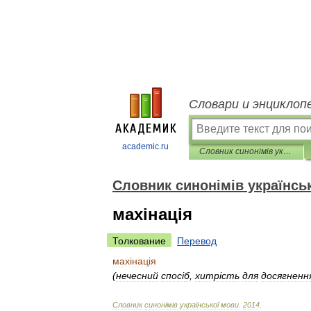
Словари и энциклоп
academic.ru
Словник синонімів української мови
Словник синонімів українсь
махінація
Толкование
Перевод
мах
і
нац
і
я
(
нечесний
спос
і
б
,
хитр
і
сть
для
досягненн
Словник
синон
і
м
і
в
української
мови
.
2014
.