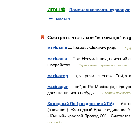
Игры ⚽
Поможем написать курсовую
махати
Смотреть что такое "махінація" в д
махінація
— іменник жіночого роду …
Орф
махінація
— ї, ж. Несумлінний, нечесний сп
шахрайство …
Український тлумачний словник
махінатор
— а, ч., розм., зневажл. Той, 
махінация
— циї, ж. Рс. Махінація; підступ
досягнення чого небудь …
Словник лемківскої
Холодный Яр (соединение УПА)
— У это
(значения). «Холодный Яр» соединение У
«Южный» краевой Провод ОУН. Считается
Википедия