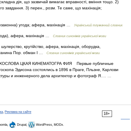
складна дія, що зазвичай вимагає вправності, вміння тощо. 2)
го завдання. 3) перен., розм. Те саме, що махінація;
незаконна) угода; афера, махінація …
Український тлумачний словник
года), афера, махінація …
Словник синонімів української мови
 шулерство, крутійство, афера, махінація, оборудка,
рутанина Пор. обман I …
Словник синонімів української мови
ХОСЛОВА ЦКАЯ КИНЕМАТОГРА ФИЯ Первые публичные
оскопа Эдисона состоялись в 1896 в Праге, Пльзне, Карлови
тектуры и инженерного дела архитектор и фотограф Я.… …
ка
,
Реклама на сайте
18+
omla,
Drupal,
WordPress, MODx.