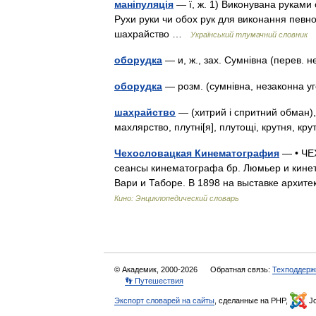
маніпуляція
— ї, ж. 1) Виконувана руками 
Рухи руки чи обох рук для виконання певно
шахрайство …
Український тлумачний словник
оборудка
— и, ж., зах. Сумнівна (перев. 
оборудка
— розм. (сумнівна, незаконна у
шахрайство
— (хитрий і спритний обман),
махлярство, плутні[я], плутощі, крутня, к
Чехословацкая Кинематография
— • ЧЕ
сеансы кинематографа бр. Люмьер и кинет
Вари и Таборе. В 1898 на выставке архи
Кино: Энциклопедический словарь
© Академик, 2000-2026
Обратная связь:
Техподдерж
👣 Путешествия
Экспорт словарей на сайты
, сделанные на PHP,
Jo