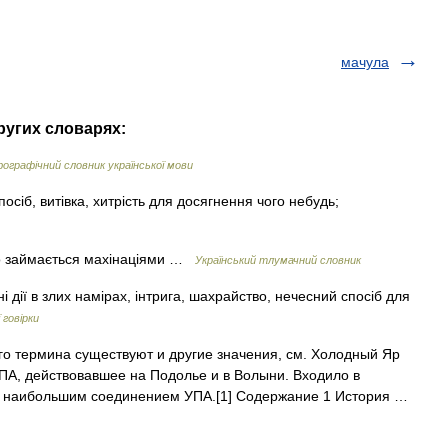
мачула
ругих словарях:
ографічний словник української мови
осіб, витівка, хитрість для досягнення чого небудь;
хто займається махінаціями …
Український тлумачний словник
ні дії в злих намірах, інтрига, шахрайство, нечесний спосіб для
 говірки
го термина существуют и другие значения, см. Холодный Яр
ПА, действовавшее на Подолье и в Волыни. Входило в
 наибольшим соединением УПА.[1] Содержание 1 История …